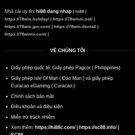
Nhà cái uy tín:
hi88 dang nhap
|
hi88
|
https://78win.holiday/
|
https://78winni.net/
|
https://78win.jpn.com/
|
https://78win.dental/
|
https://78wintx.com/
|
VỀ CHÚNG TÔI
Giấy phép quốc tế: Giấy phép Pagcor ( Philippines)
Giấy phép isle Of Man ( Đảo Man ) và giấy phép
Curacao eGaming ( Curacao )
Chính sách bảo mật
Điều khoản và điều kiện
Miễn trừ trách nhiệm
Xem thêm:
https://hi88c.com/
|
https://sc88.info/
|
SC88